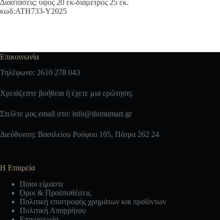
Διαστάσεις: ύψος 20 εκ-διάμετρος 25 εκ.
κωδ:ΑΤΗ733-Υ2025
Επικοινωνία
Τηλέφωνο: 2610 278 043
Χρειάζεστε βοήθεια ή έχετε μια ερώτηση;
Στείλτε μας email στο:
info@domumart.gr
Διεύθυνση: Βασιλείου Ρούφου 105, Πάτρα 262 24
Η Εταιρεία
Ποιοι είμαστε
Όροι & Προϋποθέσεις
Πολιτική επιστροφής χρημάτων και προϊόντων
Πολιτική Απορρήτου
Επικοινωνία