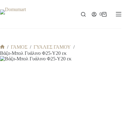
Μετάβαση
στο
περιεχόμενο
0
Καλάθι
Αγορών
/
ΓΑΜΟΣ
/
ΓΥΑΛΕΣ ΓΑΜΟΥ
/
Αρχική
Βάζο-Μπολ Γυάλινο Φ25-Υ20 εκ
σελίδα