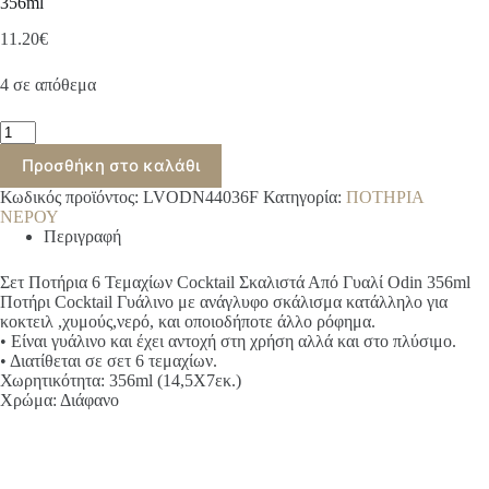
356ml
11.20
€
4 σε απόθεμα
Σετ
Ποτήρια
Προσθήκη στο καλάθι
6
Τεμαχίων
Κωδικός προϊόντος:
LVODN44036F
Κατηγορία:
ΠΟΤΗΡΙΑ
Cocktail
ΝΕΡΟΥ
Σκαλιστά
Περιγραφή
Από
Γυαλί
Odin
Σετ Ποτήρια 6 Τεμαχίων Cocktail Σκαλιστά Από Γυαλί Odin 356ml
356ml
Ποτήρι Cocktail Γυάλινο με ανάγλυφο σκάλισμα κατάλληλο για
ποσότητα
κοκτειλ ,χυμούς,νερό, και οποιοδήποτε άλλο ρόφημα.
• Είναι γυάλινο και έχει αντοχή στη χρήση αλλά και στο πλύσιμο.
• Διατίθεται σε σετ 6 τεμαχίων.
Χωρητικότητα: 356ml (14,5Χ7εκ.)
Χρώμα: Διάφανο