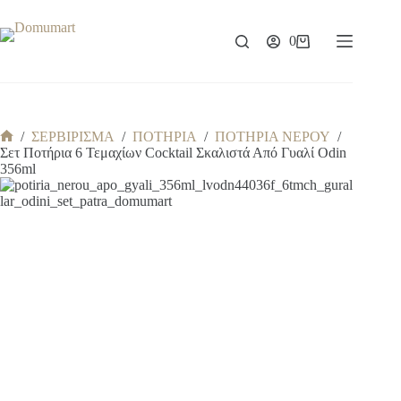
Μετάβαση
στο
περιεχόμενο
0
Καλάθι
Αγορών
/
ΣΕΡΒΙΡΙΣΜΑ
/
ΠΟΤΗΡΙΑ
/
ΠΟΤΗΡΙΑ ΝΕΡΟΥ
/
Αρχική
Σετ Ποτήρια 6 Τεμαχίων Cocktail Σκαλιστά Από Γυαλί Odin
σελίδα
356ml