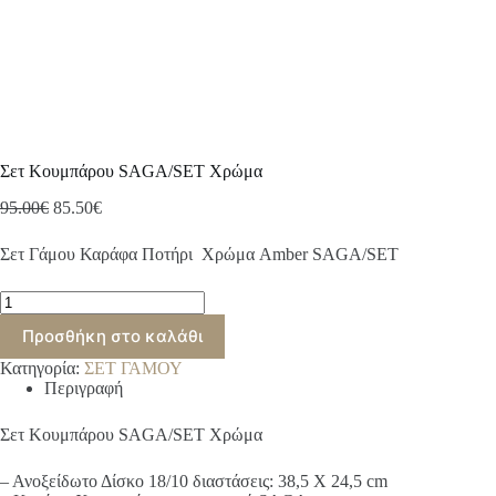
Σετ Κουμπάρου SAGA/SET Χρώμα
Original
Η
95.00
€
85.50
€
price
τρέχουσα
was:
τιμή
Σετ Γάμου Καράφα Ποτήρι Χρώμα Amber SAGA/SET
95.00€.
είναι:
85.50€.
Σετ
Κουμπάρου
Προσθήκη στο καλάθι
SAGA/SET
Χρώμα
Κατηγορία:
ΣΕΤ ΓΑΜΟΥ
ποσότητα
Περιγραφή
Σετ Κουμπάρου SAGA/SET Χρώμα
– Ανοξείδωτο Δίσκο 18/10 διαστάσεις: 38,5 Χ 24,5 cm