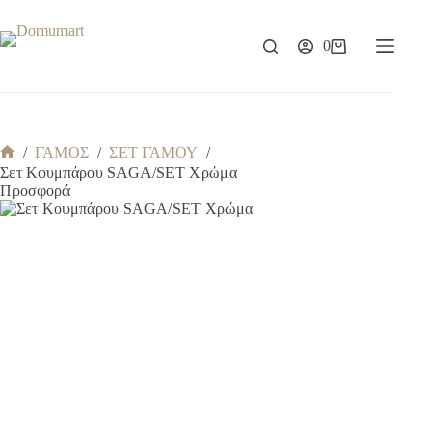
Μετάβαση
στο
περιεχόμενο
0
Καλάθι
Αγορών
/
ΓΑΜΟΣ
/
ΣΕΤ ΓΑΜΟΥ
/
Αρχική
Σετ Κουμπάρου SAGA/SET Χρώμα
σελίδα
Προσφορά