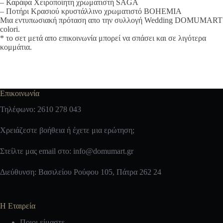
– Καράφα Χειροποίητη χρωματιστή SAGA
– Ποτήρι Κρασιού κρυστάλλινο χρωματιστό BOHEMIA
Μια εντυπωσιακή πρόταση απο την συλλογή Wedding DOMUMART
colori.
* το σετ μετά απο επικοινωνία μπορεί να σπάσει και σε λιγότερα
κομμάτια.
Επικοινωνία
Τηλέφωνο: 2610 278 043
Χρειάζεστε βοήθεια ή έχετε μια ερώτηση;
Στείλτε μας email στο:
info@domumart.gr
Διεύθυνση: Βασιλείου Ρούφου 105, Πάτρα 262 24
Η Εταιρεία
Ποιοι είμαστε