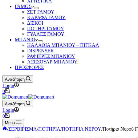
ΧΡΗΣΤΙΚΑ
ΓΑΜΟΣ
ΣΕΤ ΓΑΜΟΥ
ΚΑΡΑΦΑ ΓΑΜΟΥ
ΔΙΣΚΟΙ
ΠΟΤΗΡΙ ΓΑΜΟΥ
ΓΥΑΛΕΣ ΓΑΜΟΥ
ΜΠΑΝΙΟ
ΚΑΛΑΘΙΑ ΜΠΑΝΙΟΥ – ΠΙΓΚΑΛ
DISPENSER
ΡΑΦΙΕΡΕΣ ΜΠΑΝΙΟΥ
ΑΞΕΣΟΥΑΡ ΜΠΑΝΙΟΥ
ΠΡΟΣΦΟΡΕΣ
Αναζήτηση
Login
Καλάθι
0
Αγορών
Αναζήτηση
Login
Καλάθι
0
Αγορών
Menu
Αρχική
/
ΣΕΡΒΙΡΙΣΜΑ
/
ΠΟΤΗΡΙΑ
/
ΠΟΤΗΡΙΑ ΝΕΡΟΥ
/
Ποτήρια Νερού Γ
σελίδα