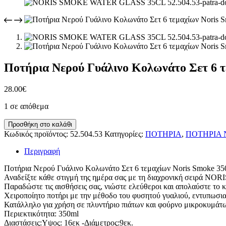
Ποτήρια Νερού Γυάλινο Κολωνάτο Σετ 6 τ
28.00
€
1 σε απόθεμα
Ποτήρια
Προσθήκη στο καλάθι
Νερού
Κωδικός προϊόντος:
52.504.53
Κατηγορίες:
ΠΟΤΗΡΙΑ
,
ΠΟΤΗΡΙΑ 
Γυάλινο
Κολωνάτο
Περιγραφή
Σετ
6
Ποτήρια Νερού Γυάλινο Κολωνάτο Σετ 6 τεμαχίων Noris Smoke 35
τεμαχίων
Αναδείξτε κάθε στιγμή της ημέρα σας με τη διαχρονική σειρά NORI
Noris
Παραδώστε τις αισθήσεις σας, νιώστε ελεύθεροι και απολαύστε το κ
Smoke
Χειροποίητο ποτήρι με την μέθοδο του φυσητού γυαλιού, εντυπωσι
350ml
Κατάλληλο για χρήση σε πλυντήριο πιάτων και φούρνο μικροκυμάτ
ποσότητα
Περιεκτικότητα: 350ml
Διαστάσεις:Υψος: 16εκ -Διάμετρος:9εκ.