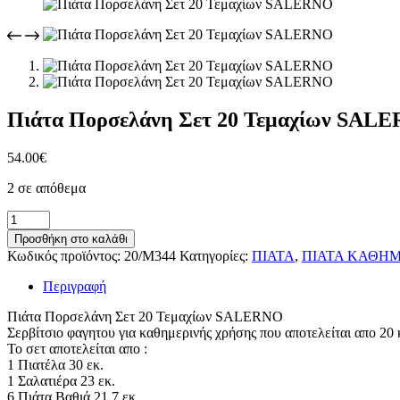
Πιάτα Πορσελάνη Σετ 20 Τεμαχίων SAL
54.00
€
2 σε απόθεμα
Πιάτα
Πορσελάνη
Προσθήκη στο καλάθι
Σετ
Κωδικός προϊόντος:
20/M344
Κατηγορίες:
ΠΙΑΤΑ
,
ΠΙΑΤΑ ΚΑΘΗΜ
20
Τεμαχίων
Περιγραφή
SALERNO
ποσότητα
Πιάτα Πορσελάνη Σετ 20 Τεμαχίων SALERNO
Σερβίτσιο φαγητου για καθημερινής χρήσης που αποτελείται απο 20
Το σετ αποτελείται απο :
1 Πιατέλα 30 εκ.
1 Σαλατιέρα 23 εκ.
6 Πιάτα Βαθιά 21,7 εκ.