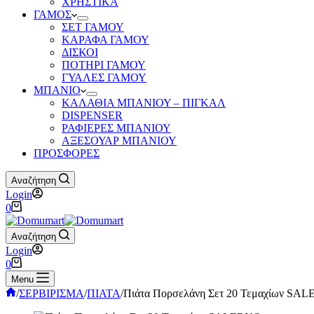
ΧΡΗΣΤΙΚΑ
ΓΑΜΟΣ
ΣΕΤ ΓΑΜΟΥ
ΚΑΡΑΦΑ ΓΑΜΟΥ
ΔΙΣΚΟΙ
ΠΟΤΗΡΙ ΓΑΜΟΥ
ΓΥΑΛΕΣ ΓΑΜΟΥ
ΜΠΑΝΙΟ
ΚΑΛΑΘΙΑ ΜΠΑΝΙΟΥ – ΠΙΓΚΑΛ
DISPENSER
ΡΑΦΙΕΡΕΣ ΜΠΑΝΙΟΥ
ΑΞΕΣΟΥΑΡ ΜΠΑΝΙΟΥ
ΠΡΟΣΦΟΡΕΣ
Αναζήτηση
Login
Καλάθι
0
Αγορών
Αναζήτηση
Login
Καλάθι
0
Αγορών
Menu
Αρχική
/
ΣΕΡΒΙΡΙΣΜΑ
/
ΠΙΑΤΑ
/
Πιάτα Πορσελάνη Σετ 20 Τεμαχίων SA
σελίδα