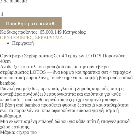
3 σε απόθεμα
34.00€.
είναι:
29.60€.
Ορντεβιέρα
Σερβιρίσματος
Προσθήκη στο καλάθι
Σετ
4
Κωδικός προϊόντος:
65.000.149
Κατηγορίες:
Τεμαχίων
ΟΡΝΤΕΒΙΕΡΕΣ
,
ΣΕΡΒΙΡΙΣΜΑ
LOTOS
Περιγραφή
Πορσελάνη
40cm
ποσότητα
Ορντεβιέρα Σερβιρίσματος Σετ 4 Τεμαχίων LOTOS Πορσελάνη
40cm
Αναδείξτε το στυλ του τραπεζιού σας με την ορντεβιέρα
σερβιρίσματος LOTOS — ένα κομψό και πρακτικό σετ 4 τεμαχίων
από ποιοτική πορσελάνη, τοποθετημένα σε κομψή βάση από φυσικό
bamboo.
Ιδανική για μεζέδες, ορεκτικά, γλυκά ή ξηρούς καρπούς, αυτή η
ορντεβιέρα συνδυάζει λειτουργικότητα και αισθητική για κάθε
περίσταση – από καθημερινό τραπέζι μέχρι γιορτινό μπουφέ.
Η βάση από bamboo προσθέτει φυσική ζεστασιά και σταθερότητα,
ενώ τα πορσελάνινα μπολ αφαιρούνται εύκολα για γέμισμα ή
καθάρισμα.
Μια εκλεπτυσμένη επιλογή δώρου για κάθε σπίτι ή επαγγελματικό
χώρο εστίασης.
Μάρκα: cryspo trio