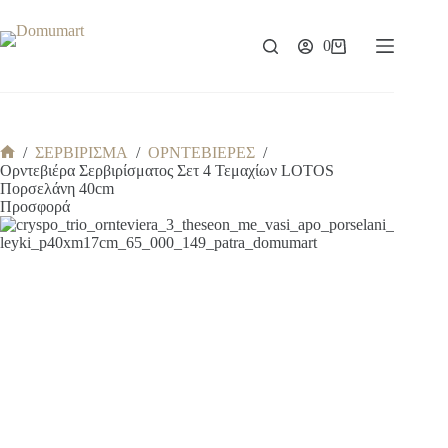
Μετάβαση
στο
περιεχόμενο
0
Καλάθι
Αγορών
/
ΣΕΡΒΙΡΙΣΜΑ
/
ΟΡΝΤΕΒΙΕΡΕΣ
/
Αρχική
Ορντεβιέρα Σερβιρίσματος Σετ 4 Τεμαχίων LOTOS
σελίδα
Πορσελάνη 40cm
Προσφορά