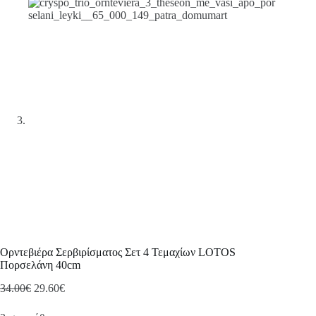
Ορντεβιέρα Σερβιρίσματος Σετ 4 Τεμαχίων LOTOS
Πορσελάνη 40cm
Original
Η
34.00
€
29.60
€
price
τρέχουσα
was:
τιμή