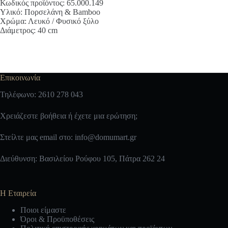
Κωδικός προϊόντος: 65.000.149
Υλικό: Πορσελάνη & Bamboo
Χρώμα: Λευκό / Φυσικό ξύλο
Διάμετρος: 40 cm
Επικοινωνία
Τηλέφωνο: 2610 278 043
Χρειάζεστε βοήθεια ή έχετε μια ερώτηση;
Στείλτε μας email στο:
info@domumart.gr
Διεύθυνση: Βασιλείου Ρούφου 105, Πάτρα 262 24
Η Εταιρεία
Ποιοι είμαστε
Όροι & Προϋποθέσεις