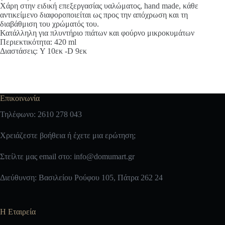
Χάρη στην ειδική επεξεργασίας υαλώματος, hand made, κάθε
αντικείμενο διαφοροποιείται ως προς την απόχρωση και τη
διαβάθμιση του χρώματός του.
Κατάλληλη για πλυντήριο πιάτων και φούρνο μικροκυμάτων
Περιεκτικότητα: 420 ml
Διαστάσεις: Y 10εκ -D 9εκ
Επικοινωνία
Τηλέφωνο: 2610 278 043
Χρειάζεστε βοήθεια ή έχετε μια ερώτηση;
Στείλτε μας email στο:
info@domumart.gr
Διεύθυνση: Βασιλείου Ρούφου 105, Πάτρα 262 24
Η Εταιρεία