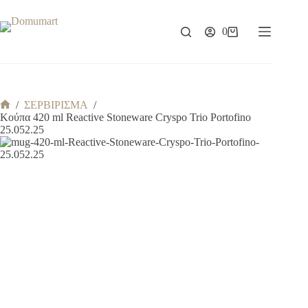
Μετάβαση
στο
περιεχόμενο
0
Καλάθι
Αγορών
/
ΣΕΡΒΙΡΙΣΜΑ
/
Αρχική
Κούπα 420 ml Reactive Stoneware Cryspo Trio Portofino
σελίδα
25.052.25