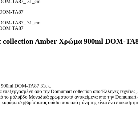
collection Amber Χρώμα 900ml DOM-TA8
α 900ml DOM-TA87 31εκ.
 επεξεργασμένη απο την Domumart collection απο Έλληνες τεχνίτες
ό το μόλυβδο.Μοναδικά χρωματιστά αντικείμενα από την Domumart col
αράφα σερβιρίσματος ουίσκι που από μόνη της είναι ένα διακοσμητικό