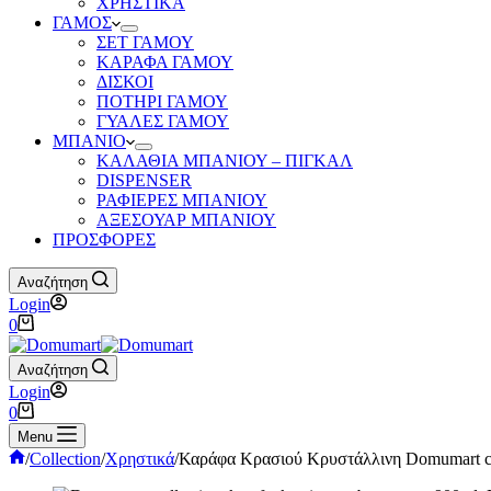
ΧΡΗΣΤΙΚΑ
ΓΑΜΟΣ
ΣΕΤ ΓΑΜΟΥ
ΚΑΡΑΦΑ ΓΑΜΟΥ
ΔΙΣΚΟΙ
ΠΟΤΗΡΙ ΓΑΜΟΥ
ΓΥΑΛΕΣ ΓΑΜΟΥ
ΜΠΑΝΙΟ
ΚΑΛΑΘΙΑ ΜΠΑΝΙΟΥ – ΠΙΓΚΑΛ
DISPENSER
ΡΑΦΙΕΡΕΣ ΜΠΑΝΙΟΥ
ΑΞΕΣΟΥΑΡ ΜΠΑΝΙΟΥ
ΠΡΟΣΦΟΡΕΣ
Αναζήτηση
Login
Καλάθι
0
Αγορών
Αναζήτηση
Login
Καλάθι
0
Αγορών
Menu
Αρχική
/
Collection
/
Χρηστικά
/
Καράφα Κρασιού Κρυστάλλινη Domumart c
σελίδα