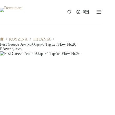
Μετάβαση
στο
περιεχόμενο
0
Καλάθι
Αγορών
/
ΚΟΥΖΙΝΑ
/
ΤΗΓΑΝΙΑ
/
Αρχική
Fest Greece Αντικολλητικό Τηγάνι Flow No26
σελίδα
Εξαντλημένο