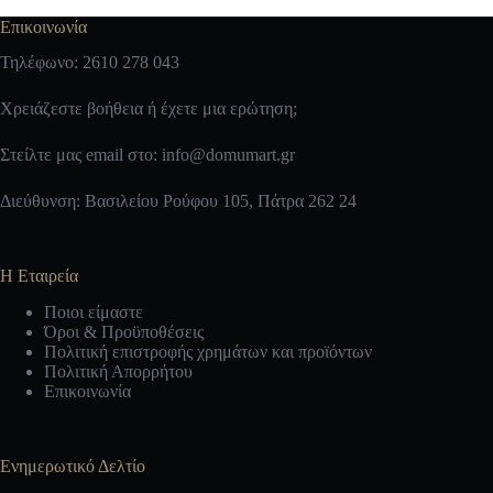
Επικοινωνία
Τηλέφωνο: 2610 278 043
Χρειάζεστε βοήθεια ή έχετε μια ερώτηση;
Στείλτε μας email στο:
info@domumart.gr
Διεύθυνση: Βασιλείου Ρούφου 105, Πάτρα 262 24
Η Εταιρεία
Ποιοι είμαστε
Όροι & Προϋποθέσεις
Πολιτική επιστροφής χρημάτων και προϊόντων
Πολιτική Απορρήτου
Επικοινωνία
Ενημερωτικό Δελτίο