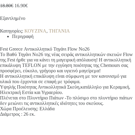
Original
Η
18.80
€
16.90
€
price
τρέχουσα
was:
τιμή
Εξαντλημένο
18.80€.
είναι:
16.90€.
Κατηγορίες:
ΚΟΥΖΙΝΑ
,
ΤΗΓΑΝΙΑ
Περιγραφή
Fest Greece Αντικολλητικό Τηγάνι Flow No26
Το Βαθύ Τηγάνι Νο26 της νέας σειράς αντικολλητικών σκευών Flow
της Fest ήρθε για να κάνει τη μαγειρική απόλαυση! Η αντικολλητική
επικάλυψη TEFLON με την εγγύηση ποιότητας της Chemours σας
προσφέρει, εύκολο, γρήγορο και υγιεινό μαγείρεμα!
Η αντικολλητική επικάλυψη είναι σύμφωνη με τον κανονισμό για
υλικά που έρχονται σε επαφή με τρόφιμα.
Υψηλής Ποιότητας Αντικολλητικά Σκεύη,κατάλληλο για Κεραμική,
Ηλεκτρική Εστία και Υγραερίου.
Πλένεται στο Πλυντήριο Πιάτων -Το πλύσιμο στο πλυντήριο πιάτων
δεν μειώνει τις αντικολλητικές ιδιότητες του σκεύους.
Χώρα Προέλευσης: Ελλάδα
Διάμετρος : 26 εκ.