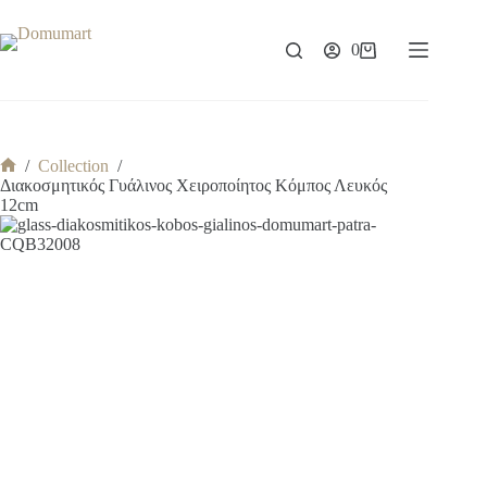
Μετάβαση
στο
περιεχόμενο
0
Καλάθι
Αγορών
/
Collection
/
Αρχική
Διακοσμητικός Γυάλινος Χειροποίητος Κόμπος Λευκός
σελίδα
12cm