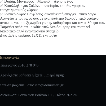
✅ Design: Μοντέρνος – Μίνιμαλ – Αφηρημένος
✅ Κατάλληλο για: Σαλόνι, τραπεζαρία, είσοδο, γραφείο,
επαγγελματικούς χώρους
✅ Ιδανικό δώρο: Για φίλους, οικογένεια ή επαγγελματικά δώρα
Ανανεώστε τον χώρο σας με ένα ιδιαίτερο διακοσμητικό γυάλινο
αντικείμενο, που ξεχωρίζει για την καθαρότητα και την απλότητά του.
Ταιριάζει απόλυτα με κάθε στυλ διακόσμησης και αποτελεί
διακριτικό αλλά εντυπωσιακό στοιχείο.
Διαστάσεις περίπου: 12Χ11 εκατοστά
Επικοινωνία
Τηλέφωνο: 2610 278 043
Χρειάζεστε βοήθεια ή έχετε μια ερώτηση;
Στείλτε μας email στο:
info@domumart.gr
Διεύθυνση: Βασιλείου Ρούφου 105, Πάτρα 262 24