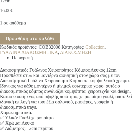
12cm
16.00
€
1 σε απόθεμα
Προσθήκη στο καλάθι
Κωδικός προϊόντος:
CQB32008
Κατηγορίες:
Collection
,
ΓΥΑΛΙΝΑ ΔΙΑΚΟΣΜΗΤΙΚΑ
,
ΔΙΑΚΟΣΜΗΣΗ
Περιγραφή
Διακοσμητικός Γυάλινος Χειροποίητος Κόμπος Λευκός 12cm
Προσθέστε στυλ και μοντέρνα αισθητική στον χώρο σας με τον
Διακοσμητικό Γυάλινο Χειροποίητο Κόμπο σε κομψό λευκό χρώμα.
Ιδανικός για κάθε μοντέρνο ή μίνιμαλ εσωτερικό χώρο, αυτός ο
διακοσμητικός κόμπος συνδυάζει κομψότητα, χειροτεχνία και design.
Κατασκευασμένος από υψηλής ποιότητας χειροποίητο γυαλί, αποτελεί
ιδανική επιλογή για τραπέζια σαλονιού, ραφιέρες, γραφεία ή
διακοσμητικά trays.
Χαρακτηριστικά:
✅ Υλικό: Γυαλί χειροποίητο
✅ Χρώμα: Λευκό
✅ Διάμετρος: 12cm περίπου